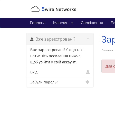
Головна
Магазин
Сповіщення
Ба
За
Вже зареєстровані?
Вже зареєстровані? Якщо так -
Головна
натисніть посилання нижче,
щоб увійти у свій аккаунт.
Для с
Вхід
Забули пароль?