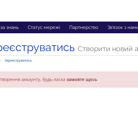
за знань
Статус мережі
Партнерство
Зв'язок з нам
реєструватись
Створити новий ак
Зареєструватись
творення аккаунту, будь-ласка
замовте щось