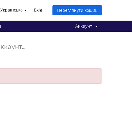
Українська
Вхід
Переглянути кошик
и
Аккаунт
каунт...