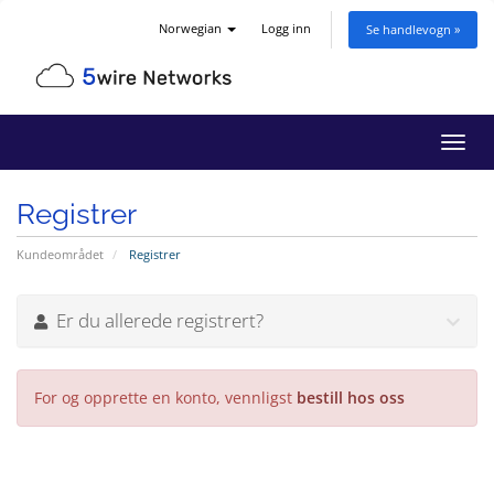
Norwegian
Logg inn
Se handlevogn »
Bytt
navig
Registrer
Kundeområdet
Registrer
Er du allerede registrert?
For og opprette en konto, vennligst
bestill hos oss