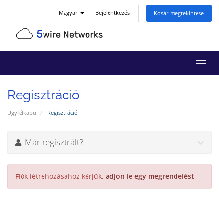
Magyar
Bejelentkezés
Kosár megtekintése
Váltá
a
navig
Regisztráció
Ügyfélkapu
Regisztráció
Már regisztrált?
Fiók létrehozásához kérjük,
adjon le egy megrendelést