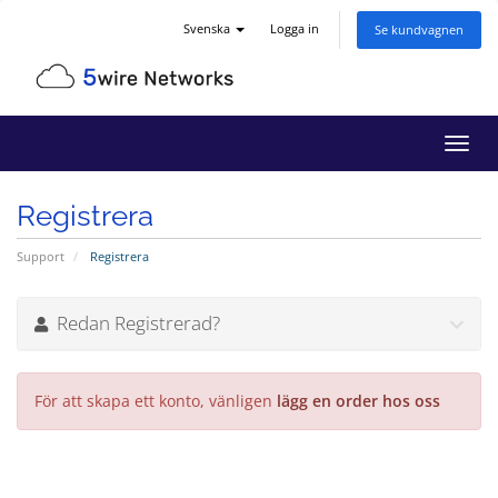
Svenska
Logga in
Se kundvagnen
Växla
navig
Registrera
Support
Registrera
Redan Registrerad?
För att skapa ett konto, vänligen
lägg en order hos oss