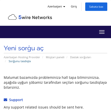
Azerbaijani
Giriş
Səbətə bax
Naviq
keçid
Yeni sorğu aç
Azerbaijan Hosting Provider
Müştəri paneli
Dəstək sorğuları
Sorğunu təsdiqlə
Məlumat bazamızda probleminizə həll tapa bilmirsinizsə,
aşağıda uyğun şöbəmiz tərəfindən seçilən sorğunu təsdiqləyə
bilərsiniz.
Support
Any support related issues should be sent here.