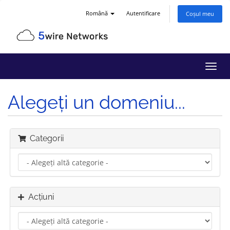
Română
Autentificare
Coșul meu
Navi
Toggl
Alegeți un domeniu...
Categorii
Acțiuni