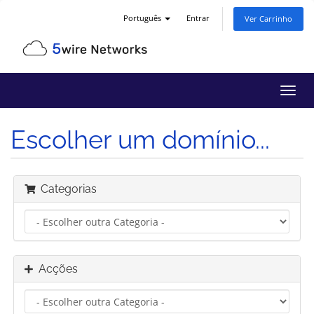
Português
Entrar
Ver Carrinho
Alter
nave
Escolher um domínio...
Categorias
Acções