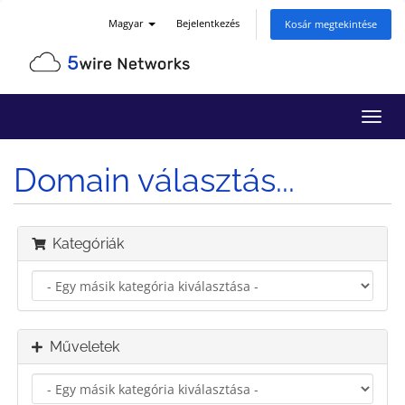
Magyar
Bejelentkezés
Kosár megtekintése
Váltá
a
navig
Domain választás...
Kategóriák
Műveletek