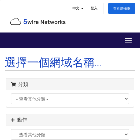
中文
登入
查看購物車
切
換
導
選擇一個網域名稱...
覽
分類
動作