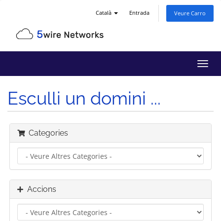
Català
Entrada
Veure Carro
Canv
la
nave
Esculli un domini ...
Categories
Accions