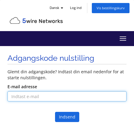
Dansk
Log ind
Vis bestillingskurv
Skift
navig
Adgangskode nulstilling
Glemt din adgangskode? Indtast din email nedenfor for at
starte nulstillingen.
E-mail adresse
Indsend