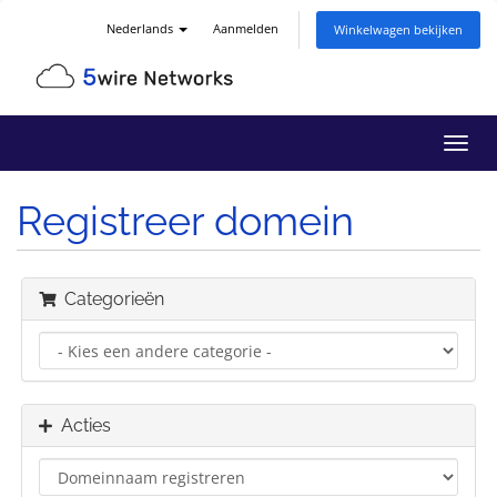
Nederlands
Aanmelden
Winkelwagen bekijken
Navig
in-/u
Registreer domein
Categorieën
Acties