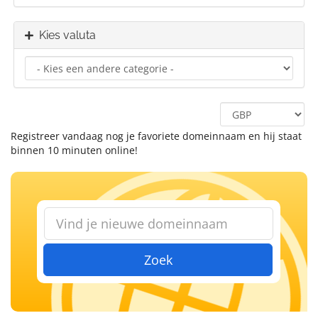
Kies valuta
Registreer vandaag nog je favoriete domeinnaam en hij staat
binnen 10 minuten online!
Zoek