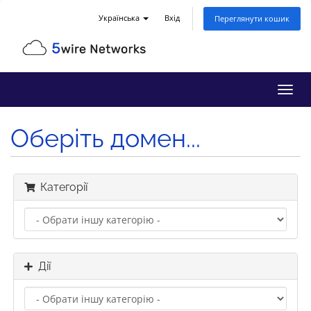
Українська
Вхід
Переглянути кошик
Пере
наві
Оберіть домен...
Категорії
Дії